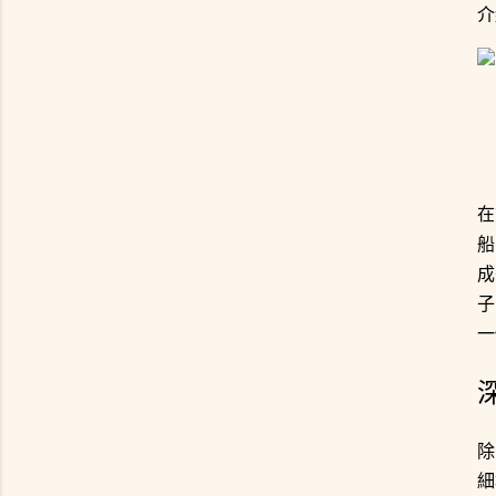
介
在
船
成
子
一
除
細