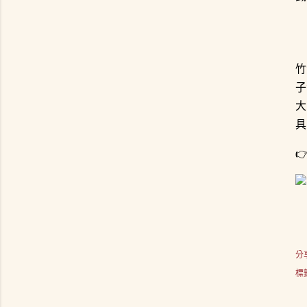
竹
子
大
具

分
標