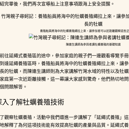
紹完畢後，我們再次宣導船上注意事項跟海上安全提醒。
養殖船員將海中的牡蠣養殖繩拉上來，讓參加者可以近距離觀察這些
陳連生講師為參與者講牡蠣養殖的基礎知識
前往延繩式養殖區的途中，參加家庭的親子們一邊觀看導覽手冊
到達延繩養殖區時，養殖船員將海中的牡蠣養殖繩拉上來，讓參
長的牡蠣，而陳連生講師則為大家講解竹灣水域的特性以及牡蠣
家庭第一次近距離接觸，這一幕讓大家感到驚奇，他們熱切地問
個問題解答。
深入了解牡蠣養殖技術
了觀察牡蠣養殖，活動中我們還進一步講解了「延繩式養殖」這
地解釋了為何這項技術能有效提高牡蠣的產量與品質。延繩式養