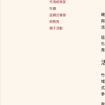
竹灣蚵育家
牡蠣
親
延繩式養殖
與
蚵教育
活
親子活動
這
化
育
竹
域
式
參
我