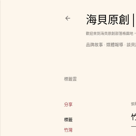
海貝原創
歡迎來到海貝原創部落格園地
品牌故事
媒體報導
談貝
標籤雲
分享
張
標籤
竹灣