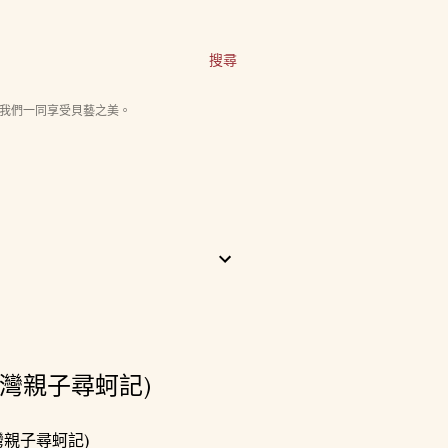
搜尋
我們一同享受貝藝之美。
灣親子尋蚵記)