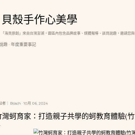
跳到主要內容
│貝殼手作心美學
，「海貝原創」來自台灣澎湖，園區內包含品牌故事、媒體報導、談貝說趣，邀請您與
說趣
年度重要事記
貼者：
Bosch
10月 06, 2024
竹灣蚵育家：打造親子共學的蚵教育體驗(竹