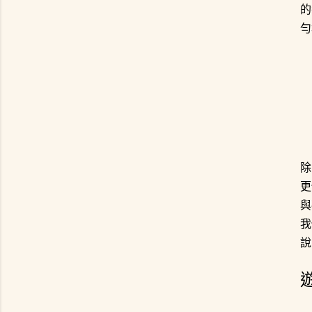
的
勻
除
更
與
我
說