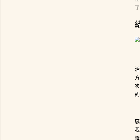
了
活
方
次
的
感
我
識