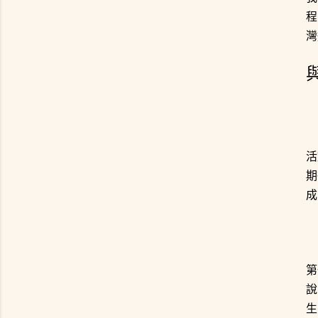
程
灣
活
期
成
第
說
生