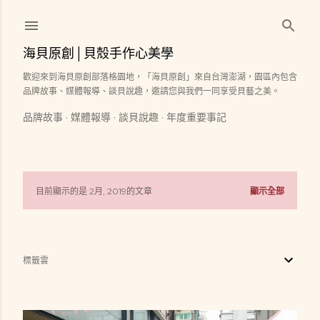
跳到主要內容
海貝原創│貝殼手作心美學
歡迎來到海貝原創部落格園地，「海貝原創」來自台灣澎湖，園區內包含
品牌故事、媒體報導、談貝說趣，邀請您與我們一同享受貝藝之美。
品牌故事
媒體報導
談貝說趣
年度重要事記
目前顯示的是 2月, 2019的文章
顯示全部
發
表
標籤雲
文
章