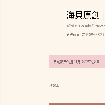
海貝原創
歡迎來到海貝原創部落格園地
品牌故事
媒體報導
談貝
目前顯示的是 11月, 2025的文章
發
表
文
標籤雲
章