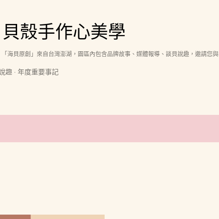
跳到主要內容
│貝殼手作心美學
，「海貝原創」來自台灣澎湖，園區內包含品牌故事、媒體報導、談貝說趣，邀請您與
說趣
年度重要事記