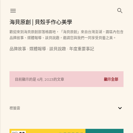
跳到主要內容
海貝原創│貝殼手作心美學
歡迎來到海貝原創部落格園地，「海貝原創」來自台灣澎湖，園區內包含
品牌故事、媒體報導、談貝說趣，邀請您與我們一同享受貝藝之美。
品牌故事
媒體報導
談貝說趣
年度重要事記
目前顯示的是 6月, 2023的文章
顯示全部
發
表
標籤雲
文
章