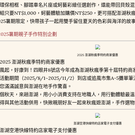
環保相框、腳踏車名片座或蚵藝彩繪任選創作，還能帶回貝殼混
組只要NT$1,000，蚵藝體驗加購價NT$250，更可搭配澎湖
025暑期限定，快帶孩子一起用雙手留住夏天的色彩與海洋的故
2025暑期親子手作特別企劃
2025 澎湖秋瘋季特約商家優惠
2025 澎湖秋瘋季特約商家優惠
風起，好康到！四眼井8號店今年成為澎湖秋瘋季第十屆特約商
活動期間（2025/8/1~2025/11/2）到店或追風市集A-5攤
您滿滿誠意與澎湖在地手作驚喜。
個秋天，來趟澎湖，用小小消費支持在地職人，用行動體驗最溫
得與其他活動併用，快揪親朋好友一起來秋瘋遊澎湖，手作選物
澎湖空港快線特約店家電子支付優惠
澎湖空港快線特約店家電子支付優惠