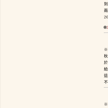
到
兩
2
🌐
※
秋
於
給
這
不
※