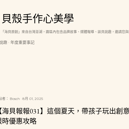
跳到主要內容
│貝殼手作心美學
，「海貝原創」來自台灣澎湖，園區內包含品牌故事、媒體報導、談貝說趣，邀請您與
說趣
年度重要事記
貼者：
Bosch
8月 01, 2025
【海貝報報031】這個夏天，帶孩子玩出創意
限時優惠攻略