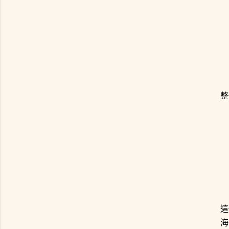
整
這
海