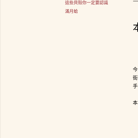
這些貝殼你一定要認識
滿月蛤
今
街
手
本