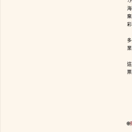
7
海
棄
彩
多
業
這
票
🌐