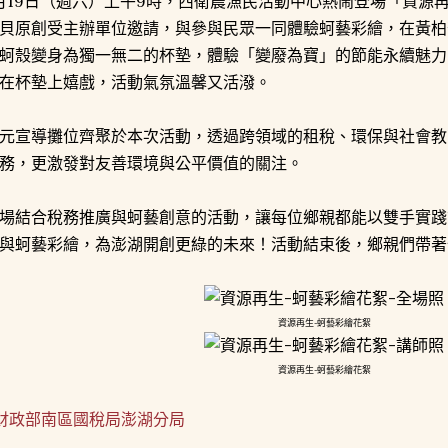
月19日（週六）上午9時，西衛農漁民活動中心熱鬧登場「資源
貝原創受主辦單位邀請，與參與民眾一同體驗蚵藝彩繪，在黃柏
蚵殼變身為獨一無二的杯墊，體驗「變廢為寶」的節能永續魅力
在杯墊上嬉戲，活動氣氛溫馨又活潑。
元宣導攤位齊聚於本次活動，透過跨領域的租稅、環保與社會教
務，更激發對友善環境與公平價值的關注。
場結合稅務推廣與蚵藝創意的活動，讓每位鄉親都能以雙手實踐
與蚵藝彩繪，為澎湖開創更綠的未來！活動結束後，鄉親們帶著
資源再生-蚵藝彩繪花絮
資源再生-蚵藝彩繪花絮
財政部南區國稅局澎湖分局