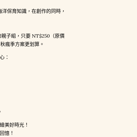
海洋保育知識，在創作的同時，
親子組，只要 NT$250（原價
澎湖秋瘋季方案更划算。
心：
。
繪美好時光！
回憶！