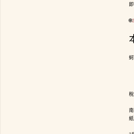
即
🌐
蚵
稅
南
紙