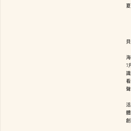
夏
貝
海
7
識
看
聲
活
體
創