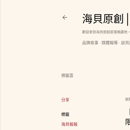
海貝原創
歡迎來到海貝原創部落格園地
品牌故事
媒體報導
談貝
標籤雲
分享
張
標籤
海貝報報