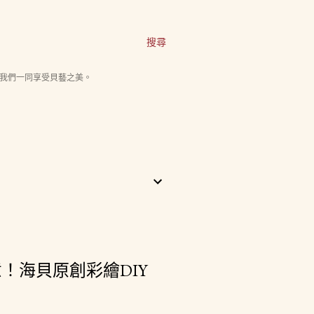
搜尋
我們一同享受貝藝之美。
！海貝原創彩繪DIY