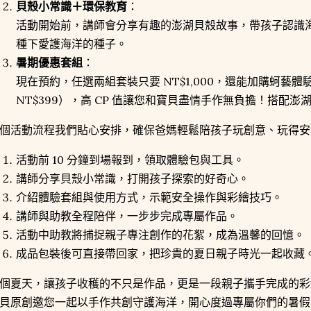
貝殼小常識＋環保教育
：
活動開始前，講師會分享有趣的澎湖貝殼故事，帶孩子認識
種下愛護海洋的種子。
暑期優惠套組
：
現在預約，任選兩組套裝只要 NT$1,000，還能加購蚵藝體驗
NT$399），高 CP 值讓您和寶貝盡情手作無負擔！搭配
個活動流程我們貼心安排，確保爸媽輕鬆陪孩子玩創意、玩得安
活動前 10 分鐘到場報到，領取體驗包與工具。
講師分享貝殼小常識，打開孩子探索的好奇心。
介紹體驗套組與使用方式，示範安全操作與彩繪技巧。
講師與助教全程陪伴，一步步完成專屬作品。
活動中助教將捕捉親子專注創作的花絮，成為溫馨的回憶。
成品包裝後可直接帶回家，把珍貴的夏日親子時光一起收藏
個夏天，讓孩子收穫的不只是作品，更是一段親子攜手完成的彩
貝原創邀您一起以手作共創守護海洋，開心度過專屬你們的暑假