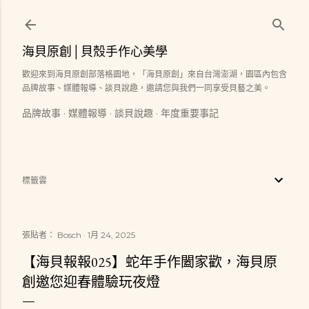
跳到主要內容
海貝原創│貝殼手作心美學
歡迎來到海貝原創部落格園地，「海貝原創」來自台灣澎湖，園區內包含
品牌故事、媒體報導、談貝說趣，邀請您與我們一同享受貝藝之美。
品牌故事
媒體報導
談貝說趣
年度重要事記
標籤雲
張貼者：
Bosch
1月 24, 2025
【海貝報報025】蛇年手作闔家歡，海貝原
創邀您迎春體驗玩夜燈