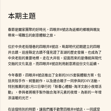
本期主題
春節是闔家團聚的好時光，四眼井8號店為返鄉的鄉親與親友
帶來一場難忘的創意體驗之旅。
位於中央老街隱巷的四眼井8號店，毗鄰明代初期建立的四眼
井古蹟。這座縣定古蹟不僅見證了澎湖的歷史發展，也成為了
中央老街的重要地標。走在大井街，迎面而來的是傳統與現代
交融的文化氣息，而四眼井8號店則用創意將這份文化延續。
今年春節，四眼井8號店推出了全新的2025套裝體驗方案，包
括貝殼手作、蚵藝創作，以及適合親子一同參與的DIY活動。
特別推薦的是2月22日舉行的「新春心體驗-海洋文創小夜燈活
動」，參與者將親手製作融合海洋元素的夜燈，為新的一年增
添溫暖的光芒。
在這個特別的時節，讓我們攜手歡聚四眼井8號店，一同感受