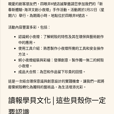
親愛的創客朋友們，四眼井8號店誠摯邀請您參加我們的「新
春新體驗-海洋文創小夜燈」手作活動。活動將於2月22日（星
期六）舉行，為期兩小時，地點位於四眼井8號店。
活動內容豐富多彩，包括：
認識蚵小夜燈：了解蚵殼的特性及其在環保與藝術創作
中的應用。
使用工具介紹：熟悉製作小夜燈所需的工具和安全操作
方法。
蚵小夜燈組裝與彩繪：發揮創意，製作獨一無二的蚵殼
小夜燈。
成品大合照：為您和作品留下珍貴的回憶。
這是一次結合環保意識與創意設計的實踐機會，讓我們一起將
廢棄蚵殼轉化為獨特的藝術品，為生活增添光彩。
讀報學貝文化│這些貝殼你一定
要認識