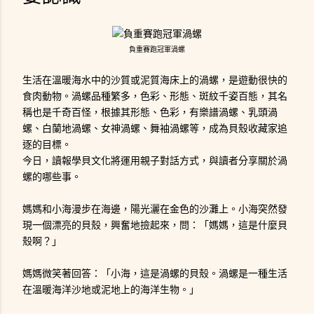
負重賽跑冠軍渦螺
生活在溫暖海水中的沙質或泥質海床上的渦螺，是遊動很快的
食肉動物。渦螺品種繁多，色彩、形態、斑紋千姿百態，其名
稱也是千奇百怪，根據其形態、色彩，有樂譜渦螺、乳頭渦
螺、白蘭地渦螺、女神渦螺、舞袖渦螺等，成為貝殼收藏家追
逐的目標。
今日，讀報學貝文化將運用親子對話方式，與讀者分享關於渦
螺的哪些事。
媽媽和小海漫步在海邊，陽光灑在金色的沙灘上。小海突然發
現一個漂亮的貝殼，興奮地撿起來，問：「媽媽，這是什麼貝
殼啊？」
媽媽微笑著回答：「小海，這是渦螺的貝殼。渦螺是一種生活
在溫暖海洋沙地或泥地上的海洋生物。」