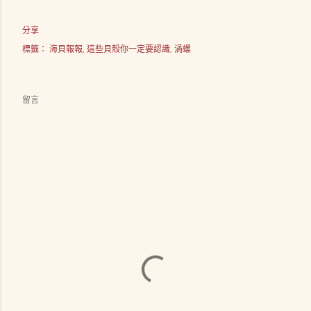
分享
標籤：
海貝報報
這些貝殼你一定要認識
渦螺
留言