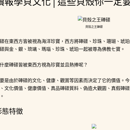
讀報學貝文化│這些貝殼你一定
貝殼之王硨磲
磲在東西方皆被視為海洋珍寶，西方將硨磲、珍珠、珊瑚、琥珀
磲與金、銀、琉璃、瑪瑙、珍珠、琥珀一起被尊為佛教七寶。
什麼硨磲皆被東西方視為珍寶並且熱捧呢？
要是由於硨磲的文化、健康、觀賞等因素而決定了它的價值。今
、文化價值、健康價值、真品硨磲質料、偽造大觀園、真假硨磲
。
形態特徵