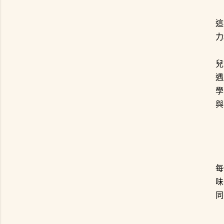
這
力
兒
遇
學
與
每
味
同