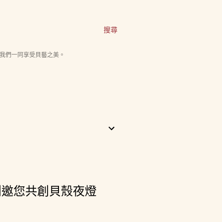
搜尋
我們一同享受貝藝之美。
創邀您共創貝殼夜燈