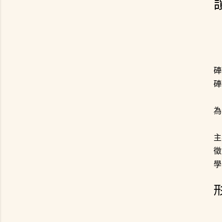
硨
硨
為
主
徵
學