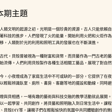
本期主題
人類文明的起源之初，光明是一個珍貴的資源，古人只能依賴自
著科技的進步，人們發現了火的能量，開始利用火把和火炬作為
移，人類對於光的利用和照明工具的發展也在不斷演進。
古代，貝殼曾被視為一種財富和貨幣，而貝藝作為一門古老的藝
始流傳。人們利用貝殼製作各種生活相關工藝品，展現了對自然
今，小夜燈成為了家庭生活中不可或缺的一部分，它提供了在夜
以輕鬆辨識臥室、廁所、書房、客廳等地的擺設和動線，同時避
燈與貝相遇，一場有趣的藝術與科技交融的教學活動就此展開。
以一起學習、共同創作，將貝藝和照明融入到日常生活中。課程
、貝殼DIY等，讓親子們在輕鬆愉快的氛圍中共同體驗創作的樂