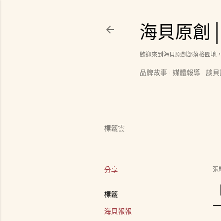
海貝原創
歡迎來到海貝原創部落格園地
品牌故事
媒體報導
談貝
標籤雲
分享
張
標籤
海貝報報