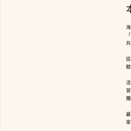
海
「
共
這
驗
活
習
獨
最
家