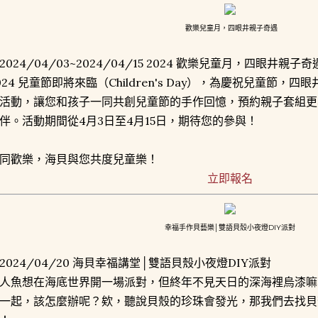
歡樂兒童月，四眼井親子奇遇
2024/04/03~2024/04/15 2024 歡樂兒童月，四眼井親子奇
024 兒童節即將來臨（Children's Day），為慶祝兒童節
活動，讓您和孩子一同共創兒童節的手作回憶，預約親子套組更
伴。活動期間從4月3日至4月15日，期待您的參與！
同歡樂，海貝與您共度兒童樂！
立即報名
幸福手作貝藝樂│雙語貝殼小夜燈DIY派對
2024/04/20 海貝幸福講堂│雙語貝殼小夜燈DIY派對
人魚想在海底世界開一場派對，但終年不見天日的深海裡烏漆嘛
一起，該怎麼辦呢？欸，聽說貝殼的珍珠會發光，那我們去找貝