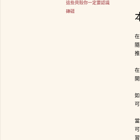
這些貝殼你一定要認識
硨磲
在
隨
推
在
開
如
可
當
可
習