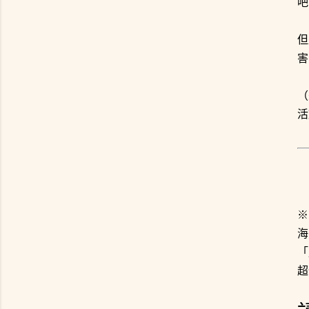
吧
但
害
（
活
※
海
「
超