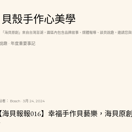
跳到主要內容
│貝殼手作心美學
，「海貝原創」來自台灣澎湖，園區內包含品牌故事、媒體報導、談貝說趣，邀請您與
說趣
年度重要事記
貼者：
Bosch
3月 24, 2024
【海貝報報016】幸福手作貝藝樂，海貝原