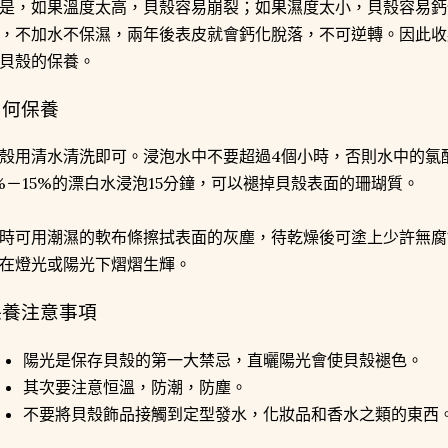
是，如果溫度太高，貝殼容易崩裂；如果濕度太小，貝殼容易鈣
，不加水不保濕，兩年後表皮就會鈣化脫落，不可逆轉。因此收
貝殼的保養。
如何保養
殼用清水清洗即可。浸泡水中不要超過4個小時，否則水中的氯
%－15%的漂白水浸泡15分鐘，可以褪掉貝殼表面的珊瑚質。
時可用潮濕的軟布條擦拭表面的灰塵，待乾燥後可塗上少許無腐
在燈光或陽光下熠熠生輝。
保養注意事項
陽光是保存貝殼的第一大禁忌，直曬陽光會使貝殼褪色。
其次要注意恒溫，防潮，防塵。
不要將貝殼飾品接觸到定型發水，化妝品和香水之類的東西