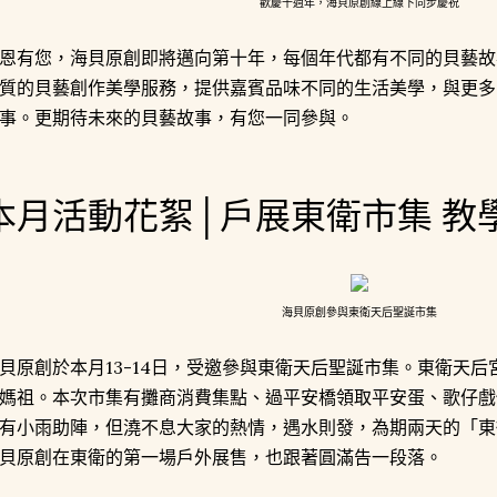
歡慶十週年，海貝原創線上線下同步慶祝
恩有您，海貝原創即將邁向第十年，每個年代都有不同的貝藝故
質的貝藝創作美學服務，提供嘉賓品味不同的生活美學，與更多
事。更期待未來的貝藝故事，有您一同參與。
本月活動花絮│戶展東衛市集 教
海貝原創參與東衛天后聖誕市集
貝原創於本月13-14日，受邀參與東衛天后聖誕市集。東衛天
媽祖。本次市集有攤商消費集點、過平安橋領取平安蛋、歌仔戲
有小雨助陣，但澆不息大家的熱情，遇水則發，為期兩天的「東
貝原創在東衛的第一場戶外展售，也跟著圓滿告一段落。