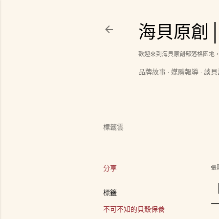
海貝原創
歡迎來到海貝原創部落格園地
品牌故事
媒體報導
談貝
標籤雲
分享
張
標籤
不可不知的貝殼保養