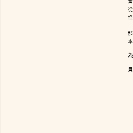
當
從
怪
那
本
貝