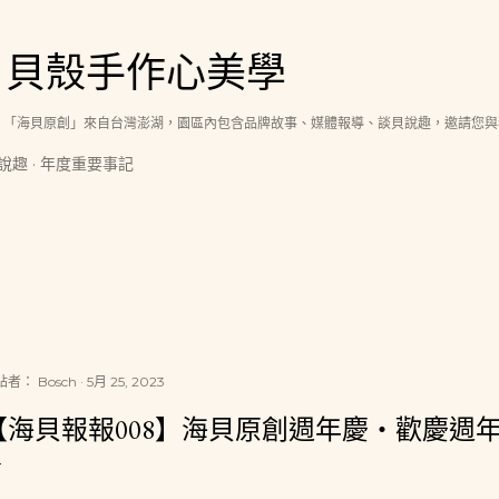
跳到主要內容
│貝殼手作心美學
，「海貝原創」來自台灣澎湖，園區內包含品牌故事、媒體報導、談貝說趣，邀請您與
說趣
年度重要事記
貼者：
Bosch
5月 25, 2023
【海貝報報008】海貝原創週年慶‧歡慶週