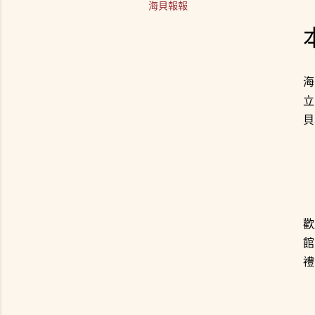
海貝報報
海
立
貝
歡
館
禮