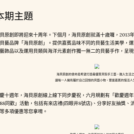
本期主題
貝原創即將迎來十周年。下個月，海貝原創就滿十歲囉，2013
貝藝品牌「海貝原創」。提供嘉賓品味不同的貝藝生活美學，運
藝飾品以及運用貝類與海洋元素創作獨一無二的貝藝手作，呈現
海貝原創的使命是希望打造最優質貝殼手工藝，融入生活
讓每一人擁有屬於自己回憶的貝藝小物，豐富嘉賓的慢活人
慶十週年，海貝原創線上線下同步慶祝，六月規劃有「歡慶週年
88同歡」活動，包括有來店禮(四眼井8號店)、分享好友抽獎
等多項優惠等您拿唷。