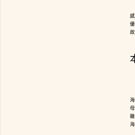
感
優
故
海
母
雖
海