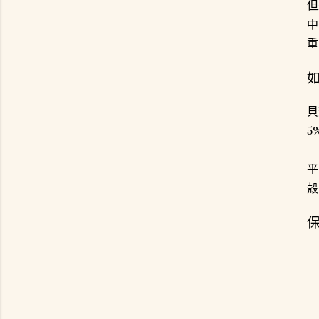
但
中
重
貝
5
平
殼