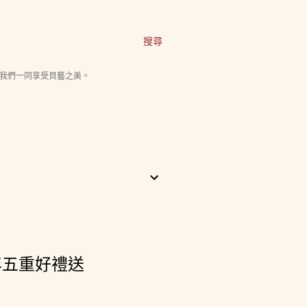
搜尋
我們一同享受貝藝之美。
年五重好禮送