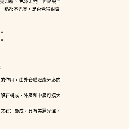
亮如新、 色澤鮮艷，但是親自
面一點都不光亮，是否覺得很奇
。
。
：
蝕的作用，由外套膜邊緣分泌的
方解石構成，外層和中層可擴大
（文石）疊成，具有美麗光澤，