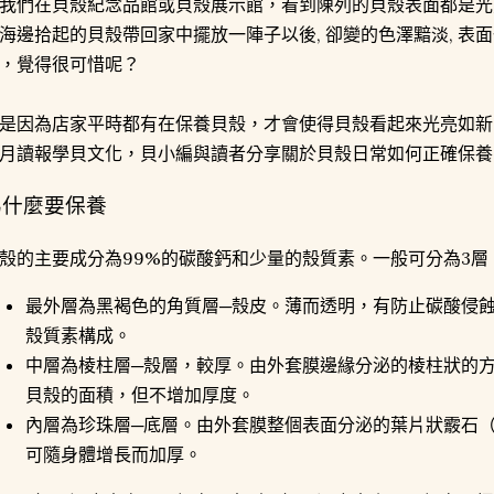
我們在貝殼紀念品館或貝殼展示館，看到陳列的貝殼表面都是光
海邊拾起的貝殼帶回家中擺放一陣子以後, 卻變的色澤黯淡, 表
，覺得很可惜呢？
是因為店家平時都有在保養貝殼，才會使得貝殼看起來光亮如新
月讀報學貝文化，貝小編與讀者分享關於貝殼日常如何正確保養
為什麼要保養
殼的主要成分為99%的碳酸鈣和少量的殼質素。一般可分為3層
最外層為黑褐色的角質層─殼皮。薄而透明，有防止碳酸侵
殼質素構成。
中層為棱柱層─殼層，較厚。由外套膜邊緣分泌的棱柱狀的
貝殼的面積，但不增加厚度。
內層為珍珠層─底層。由外套膜整個表面分泌的葉片狀霰石
可隨身體增長而加厚。