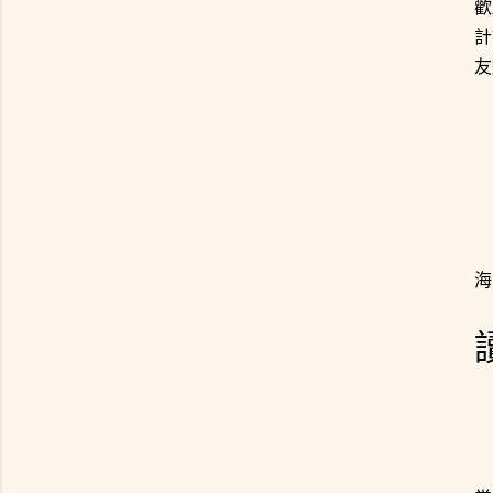
歡
計
友
海