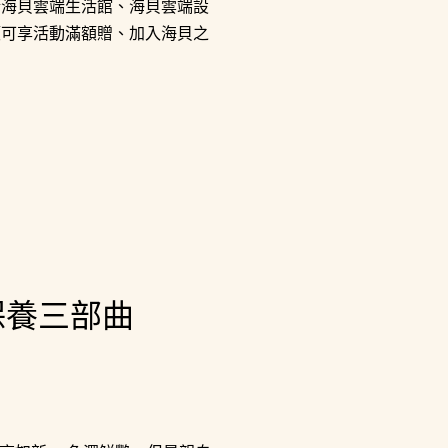
於海貝雲端生活館、海貝雲端設
額可享活動滿額贈、加入海貝之
保養三部曲