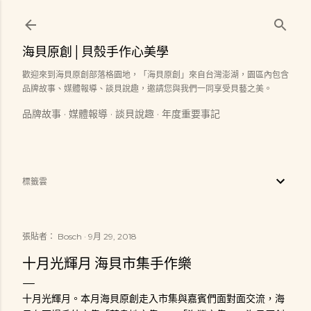
跳到主要內容
海貝原創│貝殼手作心美學
歡迎來到海貝原創部落格園地，「海貝原創」來自台灣澎湖，園區內包含
品牌故事、媒體報導、談貝說趣，邀請您與我們一同享受貝藝之美。
品牌故事
媒體報導
談貝說趣
年度重要事記
標籤雲
張貼者：
Bosch
9月 29, 2018
十月光輝月 海貝市集手作樂
十月光輝月。本月海貝原創走入市集與嘉賓們面對面交流，海