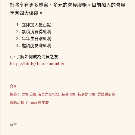
您將享有更多豐富、多元的會員服務。目前加入的會員
享有
四大優惠。
立即加入獲百點
累積消費得紅利
年年生日贈紅利
邀請朋友賺紅利
👉 了解如何成為海貝之友
http://bit.ly/hsoc-member
分享
標籤：
展售活動
海貝之友招募
海灣市集
菊島她市集
雲端設計館
網路活動
Pinkoi 週年慶
留言