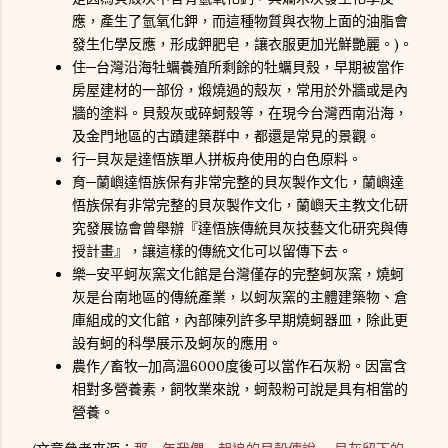
應，產生了氫氧化鉀，而這種物質與衣物上面的油脂會
發生化學反應，形成鉀肥皂，讓衣服更加光鮮艷麗。)。
住─台灣沿海牡蠣養殖所剩餘的牡蠣貝殼，早期被當作
房屋建材的一部份，煅燒過的殼灰，常用於外牆或是內
牆的塗料。貝殼灰或碎蚵殼等，在現今台灣西南沿海，
及金門地區的古蹟建築群中，都還是常見的景觀。
行─貝灰是達悟族單人拼板舟使用的白色原料。
育─蘭嶼達悟族保有非常完整的貝灰製作文化，蘭嶼達
悟族保有非常完整的貝灰製作文化，蘭嶼天主教文化研
究發展協會曾舉辦『達悟族傳統貝灰技藝文化研究與傳
授計畫』，讓這樣的傳統文化可以留傳下去。
樂─安平蚵灰窯文化館是台灣僅存的完整蚵灰窯，燒蚵
灰是台南地區的傳統產業，以蚵灰窯的主體建築物、倉
庫組成的文化館，內部陳列許多早期燒蚵器皿，除此更
設有蚵的科學展示及蚵灰的應用。
農作/畜牧─加高溫6000度後可以當作石灰粉。因富含
相對多營養素，飼牧業來說，蚵殼粉可說是具有相當的
營養。