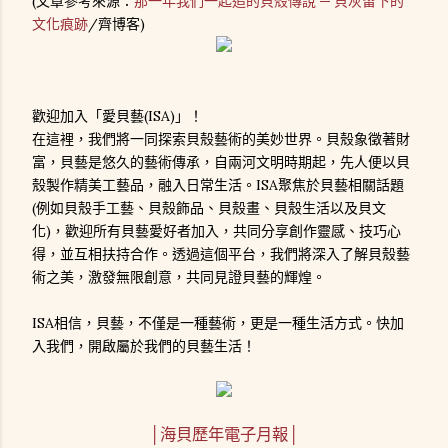
(文章參考來源：
那一年我們一起追的貝殼傳說 ─ 貝灰留下的
文化痕跡
/齊博客)
歡迎加入「愛貝藝(ISA)」！
在這裡，我們將一同探索貝殼藝術的美妙世界。貝殼象徵著財
富，貝藝是悠久的藝術傳承，自兩河文明時期起，先人便以貝
殼製作精美工藝品，融入日常生活。ISA聚焦於貝藝相關話題
(例如貝殼手工藝、貝殼飾品、貝殼畫、貝殼生活以及貝文
化)，歡迎所有貝藝愛好者加入，共同分享創作靈感、技巧心
得，並互相扶持合作。透過這個平台，我們將深入了解貝殼藝
術之美，激發無限創意，共同見證貝藝的輝煌。
ISA相信，貝藝，不僅是一種藝術，更是一種生活方式。快加
入我們，開啟屬於我們的貝藝生活！
│海貝歷年電子月報│