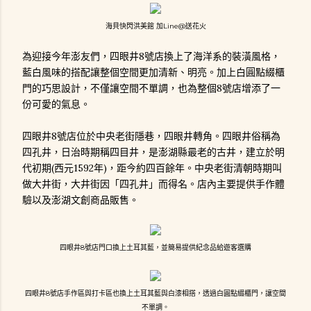
海貝快閃洪美館 加Line@送花火
為迎接今年澎友們，四眼井8號店換上了海洋系的裝潢風格，
藍白風味的搭配讓整個空間更加清新、明亮。加上白圓點綴櫃
門的巧思設計，不僅讓空間不單調，也為整個8號店增添了一
份可愛的氣息。
四眼井8號店位於中央老街隱巷，四眼井轉角。四眼井俗稱為
四孔井，日治時期稱四目井，是澎湖縣最老的古井，建立於明
代初期(西元1592年)，距今約四百餘年。中央老街清朝時期叫
做大井街，大井街因「四孔井」而得名。店內主要提供手作體
驗以及澎湖文創商品販售。
四眼井8號店門口換上土耳其藍，並簡易提供紀念品給遊客選購
四眼井8號店手作區與打卡區也換上土耳其藍與白漆相搭，透過白圓點綴櫃門，讓空間
不單調。