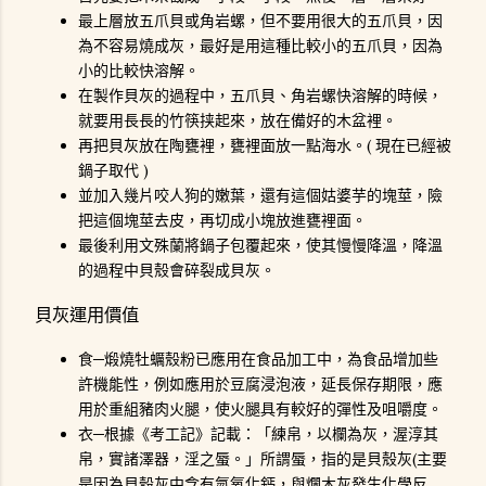
最上層放五爪貝或角岩螺，但不要用很大的五爪貝，因
為不容易燒成灰，最好是用這種比較小的五爪貝，因為
小的比較快溶解。
在製作貝灰的過程中，五爪貝、角岩螺快溶解的時候，
就要用長長的竹筷挟起來，放在備好的木盆裡。
再把貝灰放在陶甕裡，甕裡面放一點海水。( 現在已經被
鍋子取代 )
並加入幾片咬人狗的嫩葉，還有這個姑婆芋的塊莖，險
把這個塊莖去皮，再切成小塊放進甕裡面。
最後利用文殊蘭將鍋子包覆起來，使其慢慢降溫，降溫
的過程中貝殼會碎裂成貝灰。
貝灰運用價值
食─煅燒牡蠣殼粉已應用在食品加工中，為食品增加些
許機能性，例如應用於豆腐浸泡液，延長保存期限，應
用於重組豬肉火腿，使火腿具有較好的彈性及咀嚼度。
衣─根據《考工記》記載：「練帛，以欄為灰，渥淳其
帛，實諸澤器，淫之蜃。」所謂蜃，指的是貝殼灰(主要
是因為貝殼灰中含有氫氧化鈣，與爛木灰發生化學反