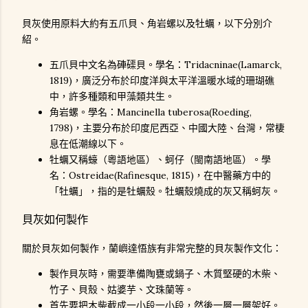
貝灰使用原料大約有五爪貝、角岩螺以及牡蠣，以下分別介
紹。
五爪貝中文名為硨磲貝。學名：Tridacninae(Lamarck,
1819)，廣泛分布於印度洋與太平洋溫暖水域的珊瑚礁
中，許多種類和甲藻類共生。
角岩螺。學名：Mancinella tuberosa(Roeding,
1798)，主要分布於印度尼西亞、中國大陸、台灣，常棲
息在低潮線以下。
牡蠣又稱蠔（粵語地區）、蚵仔（閩南語地區）。學
名：Ostreidae(Rafinesque, 1815)，在中醫藥方中的
「牡蠣」，指的是牡蠣殼。牡蠣殼燒成的灰又稱蚵灰。
貝灰如何製作
關於貝灰如何製作，蘭嶼達悟族有非常完整的貝灰製作文化：
製作貝灰時，需要準備陶甕或鍋子、木質堅硬的木柴、
竹子、貝殼、姑婆芋、文珠蘭等。
首先要把木柴截成一小段一小段，然後一層一層架好。