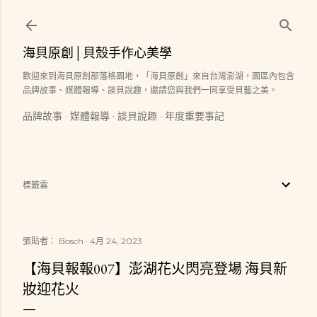
跳到主要內容
海貝原創│貝殼手作心美學
歡迎來到海貝原創部落格園地，「海貝原創」來自台灣澎湖，園區內包含
品牌故事、媒體報導、談貝說趣，邀請您與我們一同享受貝藝之美。
品牌故事
媒體報導
談貝說趣
年度重要事記
標籤雲
張貼者：
Bosch
4月 24, 2023
【海貝報報007】澎湖花火閃亮登場 海貝新
妝迎花火