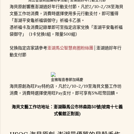
馬公智慧商圈購物季活動│澎湖過好年行動支付節
海貝原創響應澎湖過好年行動支付節，凡於2/10~2/28至海貝
文藝工作坊消費，消費時選擇使用多元行動支付，即可獲得
「澎湖平安龜祈福袋御守」祈福卡乙張。
憑祈福卡及消費記錄單即可至指定店家兌換「澎湖平安龜祈福
袋御守」（1卡兌換1組，限量500組）
兌換指定店家請參考
澎湖馬公智慧商圈粉絲團
│澎湖過好年行
動支付節
金豬報喜春節加碼慶
海貝原創為旺Pay特約店，凡於2/10~2/19至海貝文藝工作坊
消費，消費時選擇使用旺Pay支付，即可享有5%旺幣回饋。
海貝文藝工作坊地址：澎湖縣馬公市林森路50號(坡南十七義
式餐館正對面)