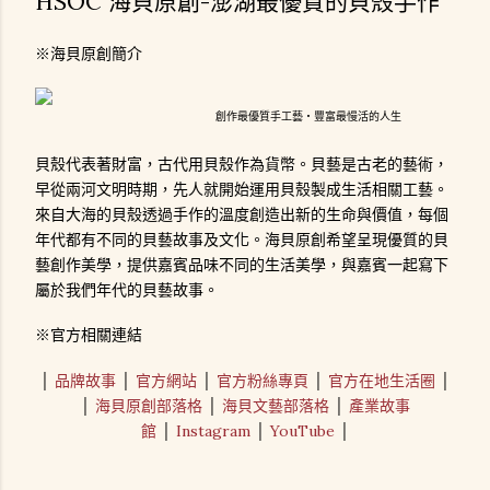
HSOC 海貝原創-澎湖最優質的貝殼手作
※海貝原創簡介
創作最優質手工藝‧豐富最慢活的人生
貝殼代表著財富，古代用貝殼作為貨幣。貝藝是古老的藝術，
早從兩河文明時期，先人就開始運用貝殼製成生活相關工藝。
來自大海的貝殼透過手作的溫度創造出新的生命與價值，每個
年代都有不同的貝藝故事及文化。海貝原創希望呈現優質的貝
藝創作美學，提供嘉賓品味不同的生活美學，與嘉賓一起寫下
屬於我們年代的貝藝故事。
※官方相關連結
│
品牌故事
│
官方網站
│
官方粉絲專頁
│
官方在地生活圈
│
│
海貝原創部落格
│
海貝文藝部落格
│
產業故事
館
│
Instagram
│
YouTube
│