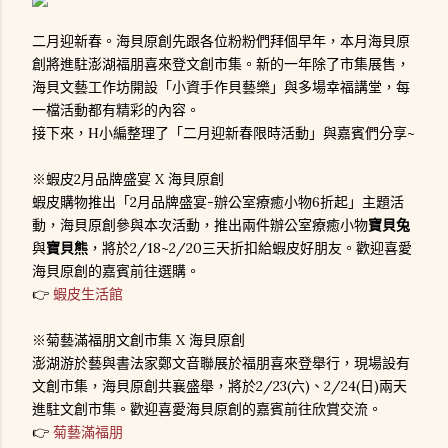
二月迎新春。海貝原創先跟各位粉粉們拜個早年，本月海貝原
創將進駐澎湖福朋喜來登文創市集。新的一年除了市集展售，
海貝文藝工作坊開設「小資手作貝藝樂」與多場幸福講堂，每
一檔活動都有精彩的內容。
接下來，H小編整理了「二月迎新春限時活動」與嘉賓們分享~
※蝦皮2月品牌盛宴 X 海貝原創
蝦皮購物推出「2月品牌盛宴-辦公室療癒小物6折起」主題活
動，海貝原創參與本次活動，推出兩件辦公室療癒小物
寶貝兔
與
寶貝熊
，將於2/18~2/20三天折扣給蝦皮好朋友。歡迎喜愛
海貝原創的嘉賓前往選購。
👉
蝦皮生活館
※菊藝滿福朋文創市集 X 海貝原創
澎湖游於藝與書法家鄭文音聯展於福朋喜來登舉行，現場設有
文創市集，海貝原創共襄盛舉，將於2/23(六)、2/24(日)兩天
進駐文創市集。歡迎喜愛海貝原創的嘉賓前往欣賞交流。
👉
菊藝滿福朋