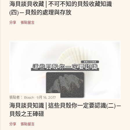
海貝談貝收藏│不可不知的貝殼收藏知識
(四) ─ 貝殼的處理與存放
分享
張貼留言
張貼者：
Bosch
9月 16, 2017
海貝談貝知識│這些貝殼你一定要認識(二) ─
貝殼之王硨磲
分享
張貼留言