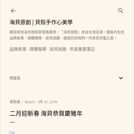
跳到主要內容
海貝原創│貝殼手作心美學
歡迎來到海貝原創部落格園地，「海貝原創」來自台灣澎湖，園區內包含
品牌故事、媒體報導、談貝說趣，邀請您與我們一同享受貝藝之美。
品牌故事
媒體報導
談貝說趣
年度重要事記
標籤雲
張貼者：
Bosch
1月 29, 2019
二月迎新春 海貝恭賀慶豬年