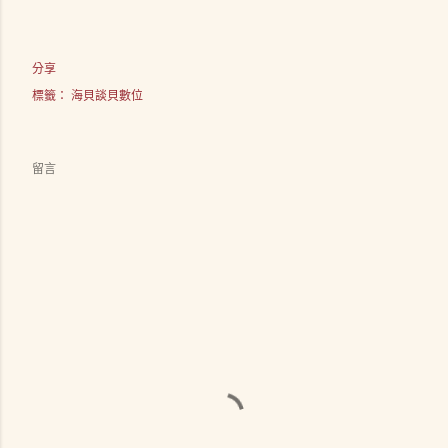
分享
標籤：
海貝談貝數位
留言