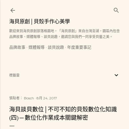
跳到主要內容
海貝原創│貝殼手作心美學
歡迎來到海貝原創部落格園地，「海貝原創」來自台灣澎湖，園區內包含
品牌故事、媒體報導、談貝說趣，邀請您與我們一同享受貝藝之美。
品牌故事
媒體報導
談貝說趣
年度重要事記
標籤雲
張貼者：
Bosch
8月 24, 2017
海貝談貝數位│不可不知的貝殼數位化知識
(四) ─ 數位化作業成本關鍵解密