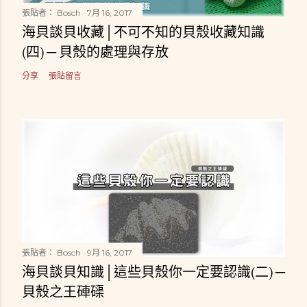
張貼者：
Bosch
7月 16, 2017
海貝談貝收藏│不可不知的貝殼收藏知識
(四) ─ 貝殼的處理與存放
分享
張貼留言
張貼者：
Bosch
9月 16, 2017
海貝談貝知識│這些貝殼你一定要認識(二) ─
貝殼之王硨磲