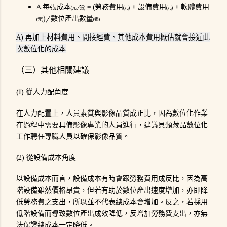
A.每張成本
= (勞務費用
+ 設備費用
+ 軟體費用
(元/張)
(元)
(元)
)/數位產出數量
(元)
(張)
A) 再加上材料費用、間接經費、其他成本費用概估就會接近此
次數位化的成本
（三）其他相關建議
(1) 從人力配角度
在人力配置上，人員素質與影像品質成正比，因為數位化作業
在過程中需要具備影像專業的人員進行，建議貝類藏品數位化
工作聘任專職人員以確保影像品質。
(2) 從設備成本角度
以設備成本而言，設備成本有時會跟勞務費用成反比，因為高
階設備雖然價格昂貴，但若有助於數位產出速度增加，亦即降
低勞務費之支出，所以並不代表總成本會增加。反之，若採用
低階設備而導致數位產出成效降低，反增加勞務費支出，亦無
法保證總成本一定降低。