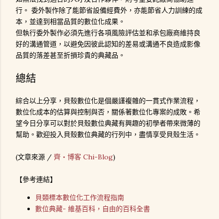
行。 委外製作除了能節省設備經費外，亦能節省人力訓練的成
本，並達到相當品質的數位化成果。
但執行委外製作必須先進行各項風險評估並和承包廠商維持良
好的溝通管道，以避免因彼此認知的差易或溝通不良造成影像
品質的落差甚至折損珍貴的典藏品。
總結
綜合以上分享，貝殼數位化是個嚴謹複雜的一貫式作業流程，
數位化成本的估算與控制與否，關係著數位化專案的成敗。希
望今日分享可以對於貝殼數位典藏有興趣的初學者帶來微薄的
幫助。歡迎投入貝殼數位典藏的行列中，盡情享受貝殼生活。
(文章來源 /
齊‧博客 Chi-Blog
)
【參考連結】
貝類標本數位化工作流程指南
數位典藏- 維基百科，自由的百科全書