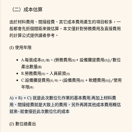
（二）成本估算
由於材料費用、間接經費、其它成本費用產生的項目較多，一
般都會先抓個間距來做估算，本文僅針對勞務費用及直接費用
的計算公式提供讀者參考。
(1) 使用年限
A.每張成本
= (勞務費用
+ 設備攤提費用
)/數位
(元/張)
(元)
(元)
產出數量
(張)
B.勞務費用
= 人員薪資
(元)
(元)
C.設備攤提費用
= (設備費用
+ 軟體費用
)/使用
(元/年)
(元)
(元)
年限
(年)
A) + B) + C) 就是此次數位化作業的基本費用,再加上材料費
用、間接經費就是大致上的費用，另外再將其他成本費用概估
就來~就會接近此次數位化的成本
(2) 數位總產出